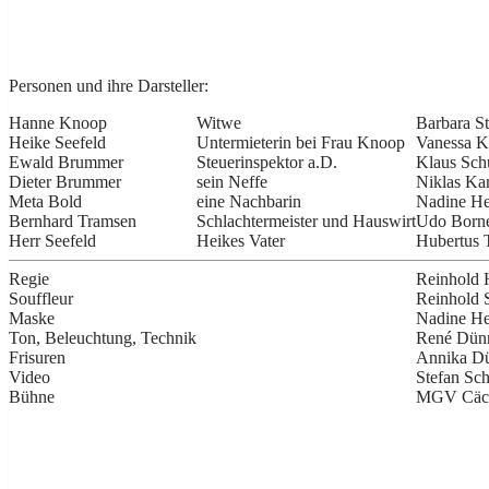
Personen und ihre Darsteller:
Hanne Knoop
Witwe
Barbara S
Heike Seefeld
Untermieterin bei Frau Knoop
Vanessa K
Ewald Brummer
Steuerinspektor a.D.
Klaus Sch
Dieter Brummer
sein Neffe
Niklas Ka
Meta Bold
eine Nachbarin
Nadine He
Bernhard Tramsen
Schlachtermeister und Hauswirt
Udo Born
Herr Seefeld
Heikes Vater
Hubertus 
Regie
Reinhold 
Souffleur
Reinhold 
Maske
Nadine He
Ton, Beleuchtung, Technik
René Dün
Frisuren
Annika D
Video
Stefan Sc
Bühne
MGV Cäci